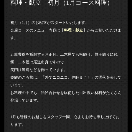
料理・献立 初月（1月コース料理）
初月（1月）のお献立がスタートいたします。
会席コースのメニュー内容は【
料理・献立
】からご覧いただけま
す。
五穀豊穣を祈願するお正月。二木屋でも松飾り、餅玉飾りに鏡
餅、二木屋は尾道出身ですので
笑門注連縄などを飾っています。
鏡餅のころ柿は、「外でニコニコ、仲睦まじく」の洒落を表して
います。
お料理の中でも、語呂合わせを駆使した目出度い材料がたくさん
登場しています。
1月も皆様のお越しをスタッフ一同、心よりお待ち申し上げてお
ります。