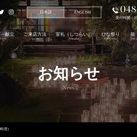
048
日本語
ENGLISH
受付時間：10:00
理・献立
ご来店方法
室礼
（しつらい）
ひな祭り
能
Foods
Access
Shitsurai
Doll Festibal
Noh a
お知らせ
News
ス料理）