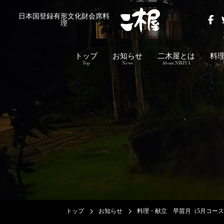
日本国登録有形文化財会席料
理
トップ
お知らせ
二木屋とは
料
Top
News
About NIKIYA
トップ
お知らせ
料理・献立 早苗月（5月コー