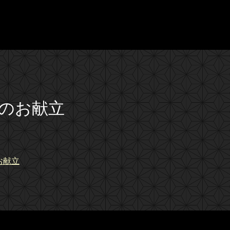
きのお献立
お献立