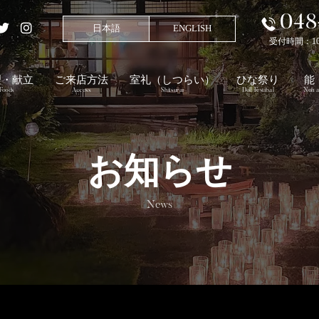
048
日本語
ENGLISH
受付時間：10:00
理・献立
ご来店方法
室礼
（しつらい）
ひな祭り
能
Foods
Access
Shitsurai
Doll Festibal
Noh a
お知らせ
News