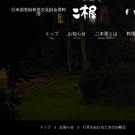
日本国登録有形文化財会席料
理
トップ
お知らせ
二木屋とは
料
Top
News
About NIKIYA
トップ
お知らせ
11月のおひるどきのお献立