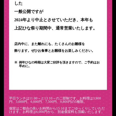
した
一般公開ですが
2024年より中止とさせていただき、本年も
上記ひな祭り期間中、通常営業いたします。
店内中に、また離れにも、たくさんのお雛様を
飾ります。ぜひお食事とお雛様をお楽しみください。
例年ひなの時期は大変ご好評を頂きますので、ご予約はお
早めに。
平日ランチは11:00～と13:10～の二部制です。お料理は3,900
円、5,000円、6,000円、7,500円、9,800円の5種類。
個室はご都合の良いお時間から15:10までごゆっくりしていただ
けます。お料理は6,000円から、別途個室料も頂戴いたします。