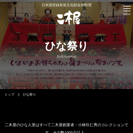
日本国登録有形文化財会席料理
MENU
ひな祭り
Doll Festibal
トップ
ひな祭り
二木屋のひな人形はすべて二木屋創業者・小林玖仁男のコレクションで
す。その数1000点以上。