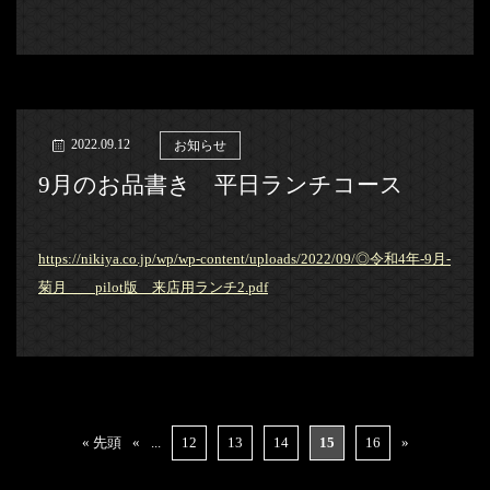
2022.09.12
お知らせ
9月のお品書き 平日ランチコース
https://nikiya.co.jp/wp/wp-content/uploads/2022/09/◎令和4年-9月-
菊月 pilot版 来店用ランチ2.pdf
« 先頭
«
...
12
13
14
15
16
»