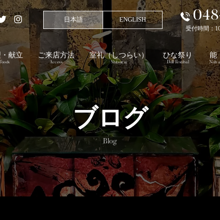
048
日本語
ENGLISH
受付時間：10:00
理・献立
ご来店方法
室礼
（しつらい）
ひな祭り
能
Foods
Access
Shitsurai
Doll Festibal
Noh a
ブログ
Blog