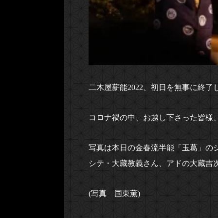
二木屋薪能2022、初日を無事に終了
コロナ禍の中、お越し下さった皆様
写真は本日の金春流半能「玉葛」の
シテ・大藏教義さん、アドの大藏吉
(写真 国東薫)