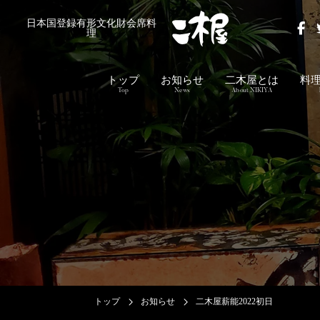
日本国登録有形文化財会席料
理
トップ
お知らせ
二木屋とは
料
Top
News
About NIKIYA
トップ
お知らせ
二木屋薪能2022初日