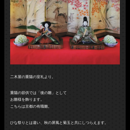
二木屋の重陽の室礼より。
重陽の節供では「後の雛」として
お雛様を飾ります。
こちらは京都の有職雛。
ひな祭りとは違い、秋の屏風と菊玉と共にしつらえます。