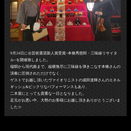
9月24日に㊗芸術選奨新人賞受賞~本條秀慈郎・三味線リサイタ
ル~を開催致しました。
端唄から現代曲まで、縦横無尽に三味線を弾きこなす本條さんの
演奏に圧倒されただけでなく、
ゲストでお越し頂いたヴァイオリニストの成田達輝さんのエネル
ギッシュ&ビックリなパフォーマンスもあり、
二木屋にとっても貴重な一日となりました。
足元がお悪い中、大勢のお客様にお越し頂きありがとうございま
した☆