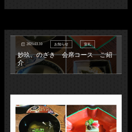
2023.03.10
お知らせ
室礼
妙玖、のざき 会席コース ご紹
介