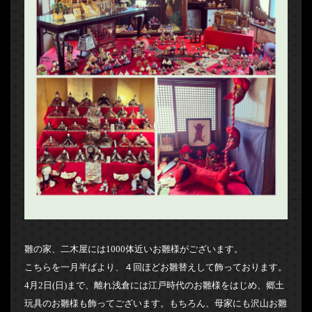
雛の家、二木屋には1000体近いお雛様がございます。
こちらを一月半ばより、４回ほどお雛替えして飾っております。
4月2日(日)まで、離れ浅倉には江戸時代のお雛様をはじめ、郷土
玩具のお雛様も飾ってございます。もちろん、母家にも沢山お雛