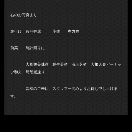
右のお写真より
箸付け 鮟肝寄席 小鉢 恵方巻
前菜 時計回りに
大豆鶏美味煮 鰯生姜煮 海老芝煮 大根人参ピーナッ
ツ和え 筍蟹煮凍り
皆様のご来店、スタッフ一同心よりお待ち申し上げま
す。