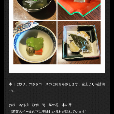
本日は妙玖、のざきコースのご紹介を致します。左上より時計回
りに
お椀 若竹椀 桜鯛 筍 菜の花 木の芽
（若芽のベールの下に美味しい具材が隠れています）