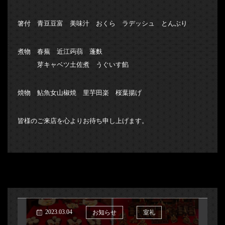
箸付 青豆豆富 美味汁 おくら ラデッシュ とんぶり
煮物 春蕪 近江蒟蒻 蓬麩
芽キャベツ土佐煮 うぐいす餡
焼物 鮎魚女山椒焼 里芋田楽 桜葉揚げ
皆様のご来店を心よりお待ち申し上げます。
2023.03.04
お知らせ
室礼