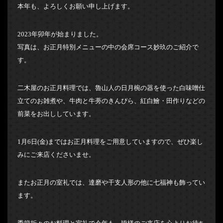
本年も、よろしくお願い申し上げます。
2023年卯年が始まりました。
写真は、お正月特別メニューの中の会席コース妙玖のご紹介で
す。
二木屋のお正月料理では、魯山人の日月椀の器を使った白味噌仕
立てのお雑煮や、牛肉と牛蒡のきんぴら、紅白鱠・田作りなどの
前菜をお出ししています。
1月6日(金)まではお正月料理をご用意していますので、ぜひ楽し
みにご来店くださいませ。
またお正月の室礼では、達磨や干支人形の他に七福神も飾ってい
ます。