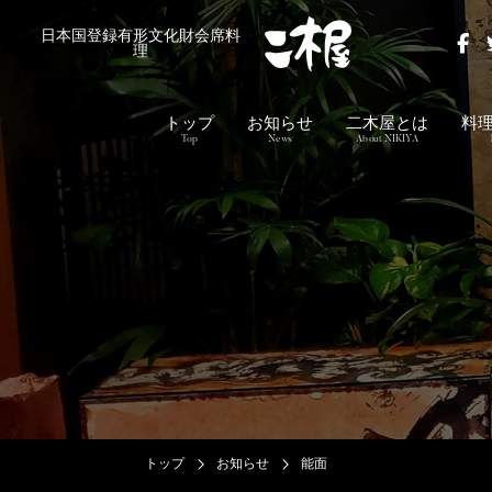
日本国登録有形文化財会席料
理
トップ
お知らせ
二木屋とは
料
Top
News
About NIKIYA
トップ
お知らせ
能面