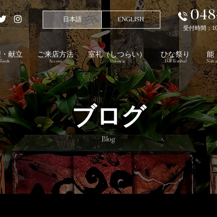
048
日本語
ENGLISH
受付時間：10:00
理・献立
ご来店方法
室礼
（しつらい）
ひな祭り
能
Foods
Access
Shitsurai
Doll Festibal
Noh a
ブログ
Blog