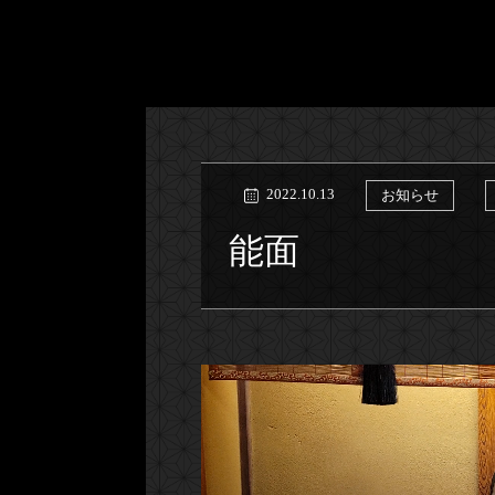
2022.10.13
お知らせ
能面
動
画
プ
レ