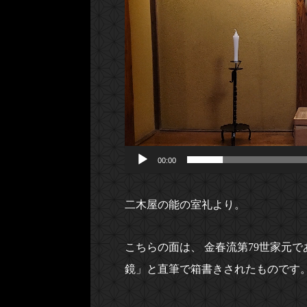
ー
ヤ
ー
00:00
二木屋の能の室礼より。
こちらの面は、 金春流第79世家元
鏡」と直筆で箱書きされたものです