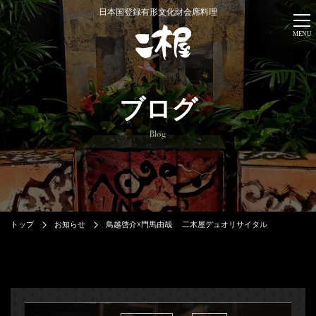
日本国登録有形文化財会席料理
MENU
ブログ
Blog
トップ
お知らせ
鳥越啓介☓門馬由哉 二木屋デュオリサイタル