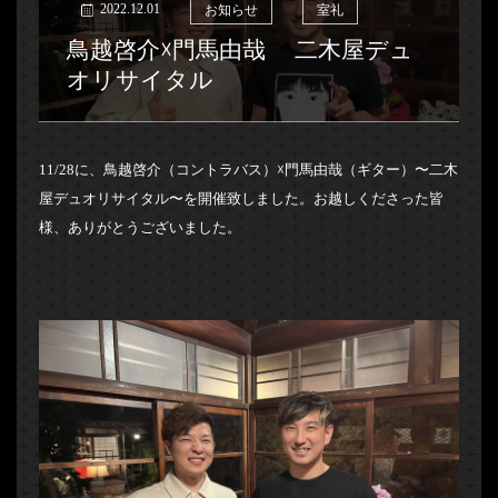
2022.12.01
お知らせ
室礼
鳥越啓介☓門馬由哉 二木屋デュ
オリサイタル
11/28に、鳥越啓介（コントラバス）☓門馬由哉（ギター）〜二木
屋デュオリサイタル〜を開催致しました。お越しくださった皆
様、ありがとうございました。