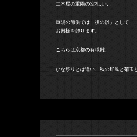
二木屋の重陽の室礼より。
重陽の節供では「後の雛」として
お雛様を飾ります。
こちらは京都の有職雛。
ひな祭りとは違い、秋の屏風と菊玉