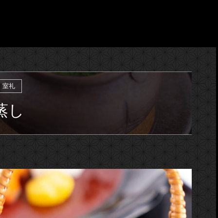
室礼
蒸し