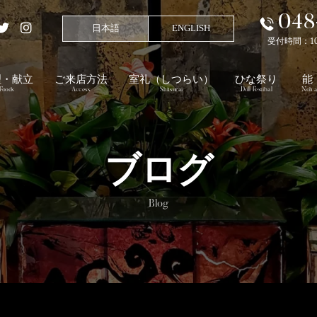
048
日本語
ENGLISH
受付時間：10:00
理・献立
ご来店方法
室礼
（しつらい）
ひな祭り
能
Foods
Access
Shitsurai
Doll Festibal
Noh a
ブログ
Blog