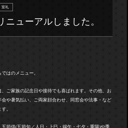
室礼
リニューアルしました。
らではのメニュー。
は、ご家族の記念日や接待でも喜ばれます。その他、お
年会や暑気払い、ご両家顔合わせ、同窓会や法事・など
ます。
五節供(五節句／人日・上巳・端午・七夕・重陽)や季