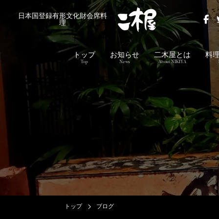
日本国登録有形文化財会席料
理
トップ
お知らせ
二木屋とは
料
Top
News
About NIKIYA
トップ
ブログ