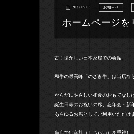
2022.09.06
お知らせ
ホームページを
古く懐かしい日本家屋での会席。
和牛の最高峰「のざき牛」は当店な
からだにやさしい和食のおもてなし
誕生日等のお祝いの席、忘年会・新
あらゆるお席としてご利用いただけ
当店では室礼（しつらい）を重視し、