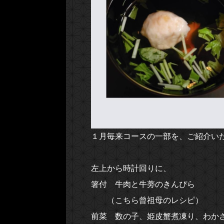
１月毎来コースの一部を、ご紹介い
左上から時計回りに、
箸付 牛肉と牛蒡のきんぴら
（こちら曾祖母のレシピ）
前菜 数の子、姫皮蟹煮凍り、わか