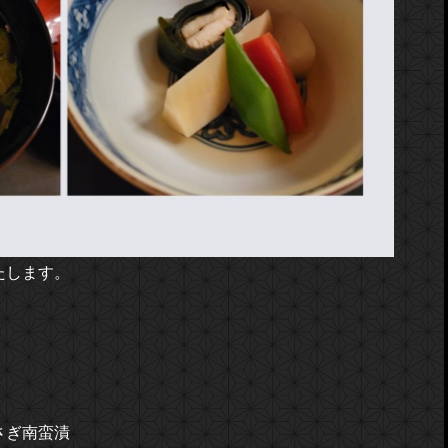
たします。
さぎ南蛮漬