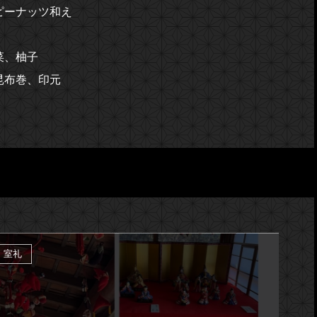
ーナッツ和え
菜、柚子
昆布巻、印元
室礼