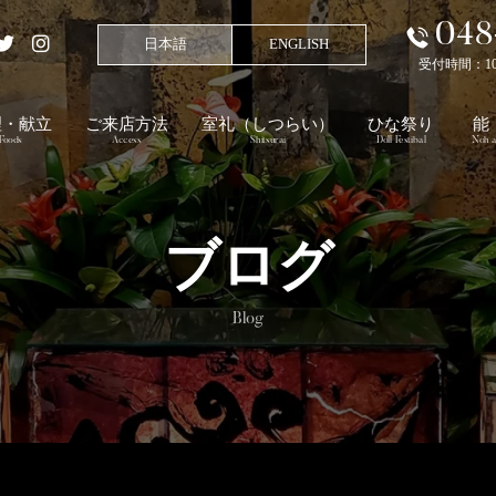
048
日本語
ENGLISH
受付時間：10:00
理・献立
ご来店方法
室礼
（しつらい）
ひな祭り
能
Foods
Access
Shitsurai
Doll Festibal
Noh a
ブログ
Blog