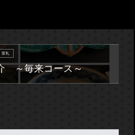
室礼
介 ～毎来コース～