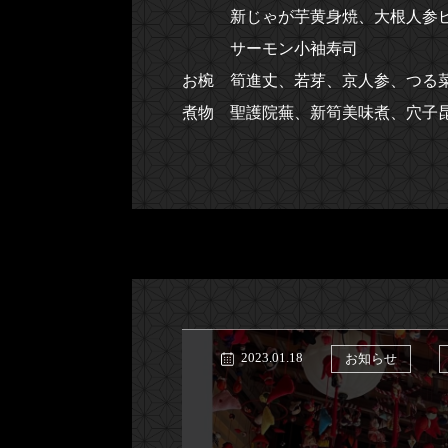
新じゃが芋黄身焼、大根人参ピ
サーモン小袖寿司
お椀 筍進丈、若芽、京人参、つる
煮物 聖護院蕪、新筍美味煮、穴子
2023.01.18
お知らせ