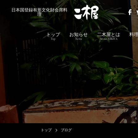
日本国登録有形文化財会席料
理
トップ
お知らせ
二木屋とは
料
Top
News
About NIKIYA
トップ
ブログ